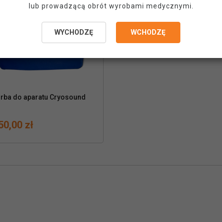
lub prowadzącą obrót wyrobami medycznymi.
WYCHODZĘ
WCHODZĘ
rba do aparatu Cryosound

50,00 zł
ena