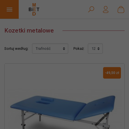


Kozetki metalowe
Sortuj według:
Pokaż:
-49,50 zł