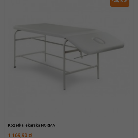
-28,10 zł
Kozetka lekarska NORMA
Cena
Normalna cena
1 169,90 zł