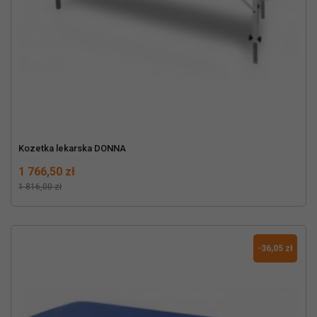
Kozetka lekarska DONNA
Cena
Normalna cena
1 766,50 zł
1 816,00 zł
-36,05 zł