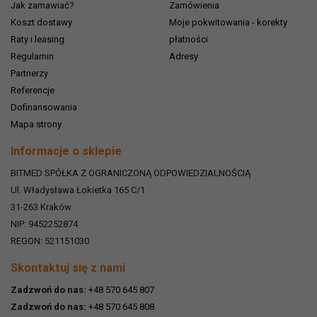
Jak zamawiać?
Zamówienia
Koszt dostawy
Moje pokwitowania - korekty
Raty i leasing
płatności
Regulamin
Adresy
Partnerzy
Referencje
Dofinansowania
Mapa strony
Informacje o sklepie
BITMED SPÓŁKA Z OGRANICZONĄ ODPOWIEDZIALNOŚCIĄ
Ul. Władysława Łokietka 165 C/1
31-263
Kraków
NIP: 9452252874
REGON: 521151030
Skontaktuj się z nami
Zadzwoń do nas:
+48 570 645 807
Zadzwoń do nas:
+48 570 645 808