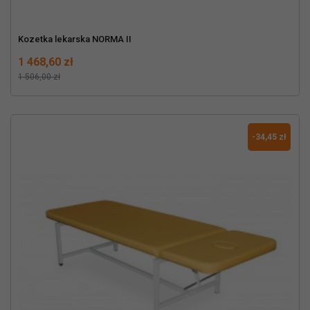
Kozetka lekarska NORMA II
Cena
Normalna cena
1 468,60 zł
1 506,00 zł
-34,45 zł