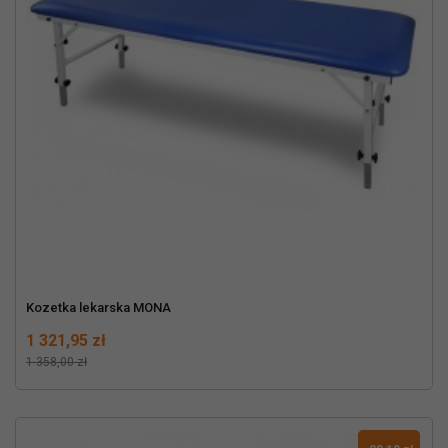
Kozetka lekarska MONA
Cena
Normalna cena
1 321,95 zł
1 358,00 zł