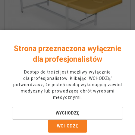
Strona przeznaczona wyłącznie
dla profesjonalistów
Dostęp do treści jest możliwy wyłącznie
Kozetka lekarska RIVA
dla profesjonalistów. Klikając 'WCHODZĘ'
potwierdzasz, że jesteś osobą wykonującą zawód
Cena
Normalna cena
1 238,60 zł
medyczny lub prowadzącą obrót wyrobami
1 276,00 zł
medycznymi.
WYCHODZĘ
-100,00 zł
WCHODZĘ