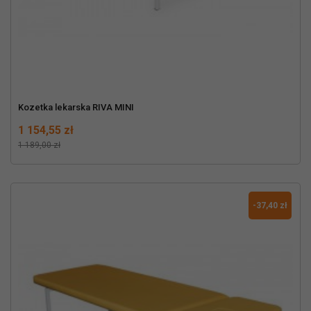
Kozetka lekarska RIVA MINI
Cena
Normalna cena
1 154,55 zł
1 189,00 zł
-37,40 zł