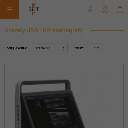


Aparaty USG - Ultrasonografy
Sortuj według:
Pokaż: