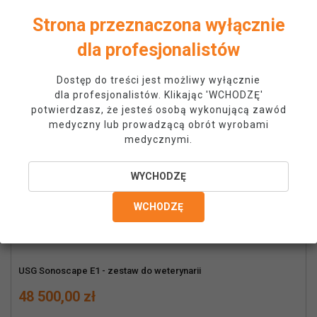
Strona przeznaczona wyłącznie
dla profesjonalistów
Dostęp do treści jest możliwy wyłącznie
dla profesjonalistów. Klikając 'WCHODZĘ'
potwierdzasz, że jesteś osobą wykonującą zawód
medyczny lub prowadzącą obrót wyrobami
medycznymi.
WYCHODZĘ
WCHODZĘ
USG Sonoscape E1 - zestaw do weterynarii
Cena
48 500,00 zł