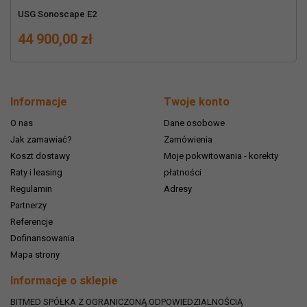
USG Sonoscape E2
Cena
44 900,00 zł
Informacje
Twoje konto
O nas
Dane osobowe
Jak zamawiać?
Zamówienia
Koszt dostawy
Moje pokwitowania - korekty
Raty i leasing
płatności
Regulamin
Adresy
Partnerzy
Referencje
Dofinansowania
Mapa strony
Informacje o sklepie
BITMED SPÓŁKA Z OGRANICZONĄ ODPOWIEDZIALNOŚCIĄ