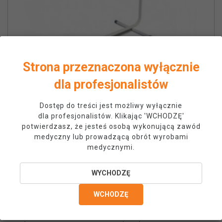
Strona przeznaczona wyłącznie
dla profesjonalistów
Wieszak na papier wolnostojący
Dostęp do treści jest możliwy wyłącznie
dla profesjonalistów. Klikając 'WCHODZĘ'
Cena
Normalna cena
387,00 zł
potwierdzasz, że jesteś osobą wykonującą zawód
390,00 zł
medyczny lub prowadzącą obrót wyrobami
medycznymi.
Informacje
Twoje konto
WYCHODZĘ
O nas
Dane osobowe
WCHODZĘ
Jak zamawiać?
Zamówienia
Koszt dostawy
Moje pokwitowania - korekty