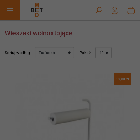


Wieszaki wolnostojące
Sortuj według:
Pokaż:
-3,00 zł