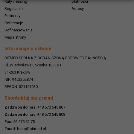
Raty i leasing
płatności
Regulamin
Adresy
Partnerzy
Referencje
Dofinansowania
Mapa strony
Informacje o sklepie
BITMED SPÓŁKA Z OGRANICZONĄ ODPOWIEDZIALNOŚCIĄ
Ul. Władysława Łokietka 165 C/1
31-263
Kraków
NIP: 9452252874
REGON: 521151030
Skontaktuj się z nami
Zadzwoń do nas:
+48 570 645 807
Zadzwoń do nas:
+48 570 645 808
Fax:
56 475 62 75
Email:
biuro@bitmed.pl