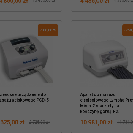
4 850,00 zł
4 436,00 zł
15 450,00 zł
4 586,00 z
ena
rmalna cena
Cena
Normalna cena
-100,00 zł
-750,
zenośne urządzenie do
Aparat do masażu


asażu uciskowego PCD-51
ciśnieniowego Lympha Pre
Mini + 2 mankiety na
kończynę górną + 2...
 625,00 zł
10 981,00 zł
2 725,00 zł
11 731,0
ena
rmalna cena
Cena
Normalna cena