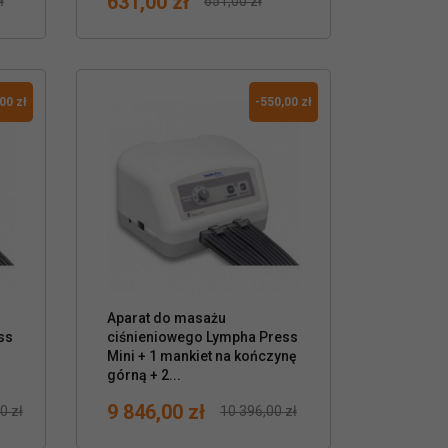
631,00 zł
ł
651,00 zł
Cena
Normalna cena
00 zł
-550,00 zł
Aparat do masażu

ss
ciśnieniowego Lympha Press
Mini + 1 mankiet na kończynę
górną + 2...
9 846,00 zł
0 zł
10 396,00 zł
Cena
Normalna cena