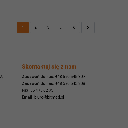

1
2
3
…
6
Dalej
Skontaktuj się z nami
NĄ
Zadzwoń do nas:
+48 570 645 807
Zadzwoń do nas:
+48 570 645 808
Fax:
56 475 62 75
Email:
biuro@bitmed.pl