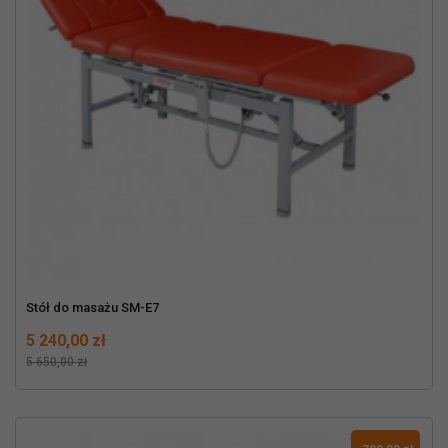
Stół do masażu SM-E7
Cena
Normalna cena
5 240,00 zł
5 650,00 zł