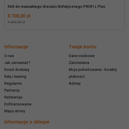
Stół do manualnego drenażu limfatycznego PROFI L Plus
Cena
Normalna cena
8 700,00 zł
9 400,00 zł
Informacje
Twoje konto
O nas
Dane osobowe
Jak zamawiać?
Zamówienia
Koszt dostawy
Moje pokwitowania - korekty
Raty i leasing
płatności
Regulamin
Adresy
Partnerzy
Referencje
Dofinansowania
Mapa strony
Informacje o sklepie