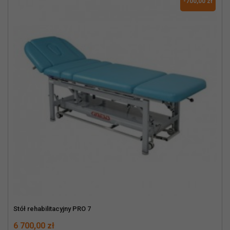
-700,00 zł
Stół rehabilitacyjny PRO 7
Cena
Normalna cena
6 700,00 zł