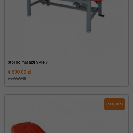
Stół do masażu SM-R7
Cena
Normalna cena
4 600,00 zł
5 000,00 zł
-410,00 zł