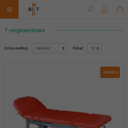


7-segmentowe
Sortuj według:
Pokaż:
-400,00 zł