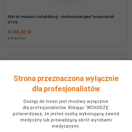
Stół do masażu i rehabilitacji - siedmiosekcyjny Terapeuta M-
S7.F0
Cena
Normalna cena
8 386,92 zł
8 816,92 zł
Strona przeznaczona wyłącznie
dla profesjonalistów
Dostęp do treści jest możliwy wyłącznie
dla profesjonalistów. Klikając 'WCHODZĘ'
potwierdzasz, że jesteś osobą wykonującą zawód
medyczny lub prowadzącą obrót wyrobami
medycznymi.