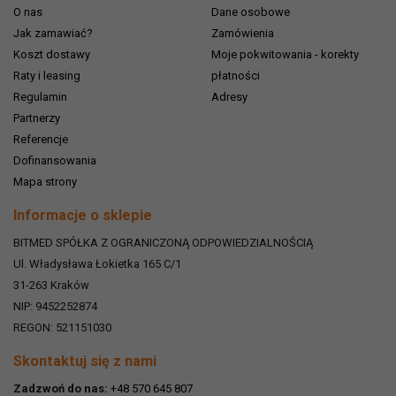
O nas
Dane osobowe
Jak zamawiać?
Zamówienia
Koszt dostawy
Moje pokwitowania - korekty
Raty i leasing
płatności
Regulamin
Adresy
Partnerzy
Referencje
Dofinansowania
Mapa strony
Informacje o sklepie
BITMED SPÓŁKA Z OGRANICZONĄ ODPOWIEDZIALNOŚCIĄ
Ul. Władysława Łokietka 165 C/1
31-263
Kraków
NIP: 9452252874
REGON: 521151030
Skontaktuj się z nami
Zadzwoń do nas:
+48 570 645 807