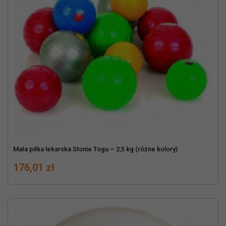
Mała piłka lekarska Stonie Togu – 2,5 kg (różne kolory)
Cena
176,01 zł