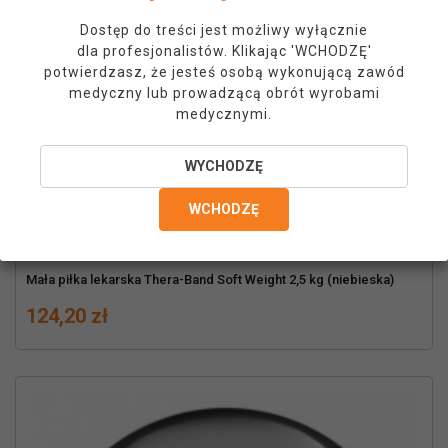
Dostęp do treści jest możliwy wyłącznie
dla profesjonalistów. Klikając 'WCHODZĘ'
potwierdzasz, że jesteś osobą wykonującą zawód
medyczny lub prowadzącą obrót wyrobami
medycznymi.
WYCHODZĘ
WCHODZĘ
Mała piłka lekarska Thera-Band Soft Weight 2,5 kg (niebieska)
Cena
124,20 zł