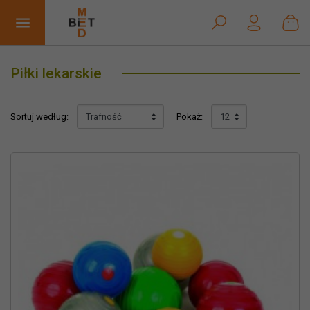


Piłki lekarskie
Sortuj według:
Pokaż: