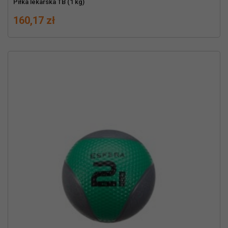
Piłka lekarska TB (1 kg)
Cena
160,17 zł