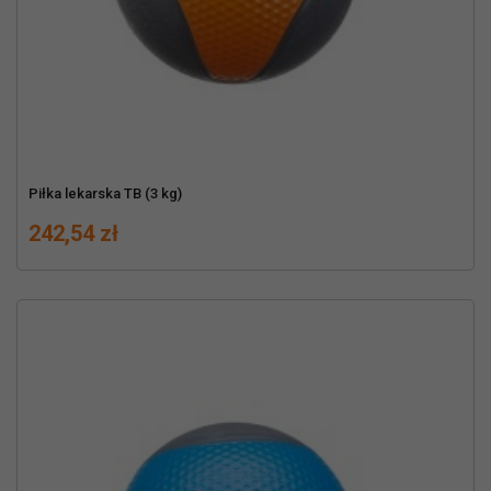
Piłka lekarska TB (3 kg)
Cena
242,54 zł