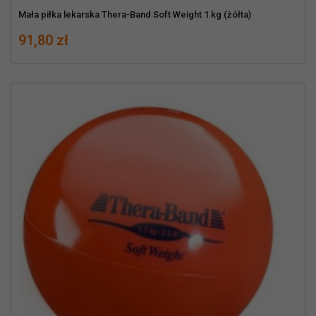
Mała piłka lekarska Thera-Band Soft Weight 1 kg (żółta)
Cena
91,80 zł