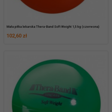
Mała piłka lekarska Thera-Band Soft Weight 1,5 kg (czerwona)
Cena
102,60 zł