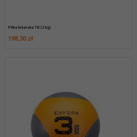
Piłka lekarska TB (2 kg)
Cena
198,30 zł