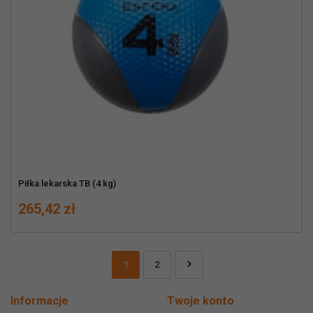
Piłka lekarska TB (4 kg)
Cena
265,42 zł

1
2
Dalej
Informacje
Twoje konto