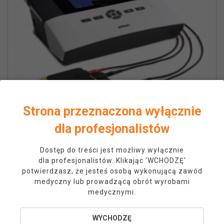
Strona przeznaczona wyłącznie
dla profesjonalistów
Dostęp do treści jest możliwy wyłącznie
PhysioGo 100A aparat do elektroterapii
dla profesjonalistów. Klikając 'WCHODZĘ'
Cena
7 000,00 zł
potwierdzasz, że jesteś osobą wykonującą zawód
medyczny lub prowadzącą obrót wyrobami
medycznymi.
WYCHODZĘ