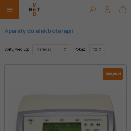


Aparaty do elektroterapii
Sortuj według:
Pokaż:
-500,00 zł