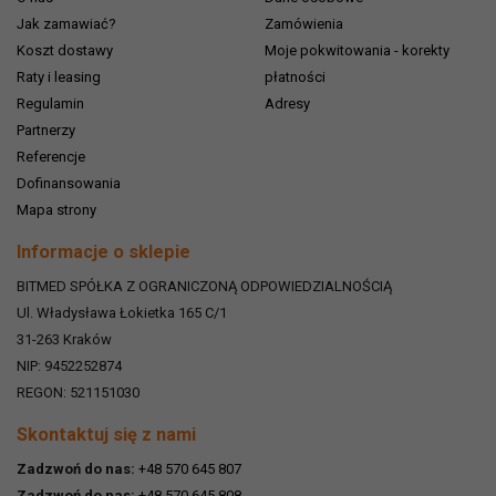
Jak zamawiać?
Zamówienia
Koszt dostawy
Moje pokwitowania - korekty
Raty i leasing
płatności
Regulamin
Adresy
Partnerzy
Referencje
Dofinansowania
Mapa strony
Informacje o sklepie
BITMED SPÓŁKA Z OGRANICZONĄ ODPOWIEDZIALNOŚCIĄ
Ul. Władysława Łokietka 165 C/1
31-263
Kraków
NIP: 9452252874
REGON: 521151030
Skontaktuj się z nami
Zadzwoń do nas:
+48 570 645 807
Zadzwoń do nas:
+48 570 645 808