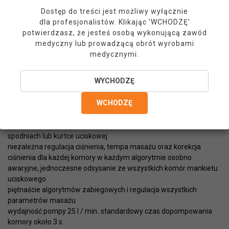
lewym)
Dostęp do treści jest możliwy wyłącznie
12 komorowymi mankietami na kończyny dolne
dla profesjonalistów. Klikając 'WCHODZĘ'
24 komorową kurtką uciskową
potwierdzasz, że jesteś osobą wykonującą zawód
24 komorowymi spodniami uciskowymi
medyczny lub prowadzącą obrót wyrobami
medycznymi.
Parametry techniczne urządzenia:
regulowane ciśnienie w komorach mankietu od 20 do 140 mmHg,
WYCHODZĘ
elektroniczna regulacja i stały pomiar ciśnienia
masaż wykonywany na kończynach górnych lub dolnych, masaż
WCHODZĘ
klasyczny wstępujący i zstępujący oraz dwa rodzaje masażu
limfatycznego prowadzonego techniką E. Voddera
obsługiwana liczba komór: 12 w pojedynczym mankiecie, 24 w
spodniach lub kurtce uciskowej
niezależna regulacja ciśnienia, tempa masażu oraz korekcja
ciśnienia dla każdej komory w każdym algorytmie osobno
awaryjne, jednoczesne odsysanie ze wszystkich komór mankietu
uciskowego
piętnaście algorytmów zabiegowych i regulacja wszystkich
parametrów masażu
wydajność pompy 25 l / min
.
standardowy czas dopompowania
komory około 3 s.