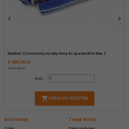


Mankiet 12 komorowy na rękę lewą do aparatu BOA Max 2
Cena
Normalna cena
3 480,00 zł
3 530,00 zł
Ilość

DODAJ DO KOSZYKA
Informacje
Twoje konto
O nas
Dane osobowe