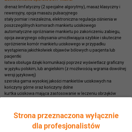
drenaż limfatyczny (2 specjalne algorytmy), masaż klasyczny i
rewersyjny, opcja masażu pulsacyjnego
stały pomiar i niezależna, elektroniczna regulacja ciśnienia w
poszczególnych komorach mankietu uciskowego
automatyczne opróżnianie mankietu po zakończeniu zabiegu,
opcja awaryjnego odsysania umożliwiająca szybkie i skuteczne
opróżnienie komór mankietu uciskowego w przypadku
wystąpienia jakichkolwiek objawów bólowych u pacjenta lub
pacjentki
łatwa obsługa dzięki komunikacji poprzez wyświetlacz graficzny
w języku polskim, lub angielskim (z możliwością wgrania dowolnej
wersji językowej)
szeroka gama wysokiej jakości mankietów uciskowych na
kończyny górne oraz kończyny dolne
kurtka uciskowa mająca zastosowanie w leczeniu obrzęków
kończyn górnych po mastektomii jak również spodnie uciskowe
szczególnie przydatne przy masażach w obrzękach kończyn
dolnych
Strona przeznaczona wyłącznie
Aparat współpracuje z:
dla profesjonalistów
12 komorowymi mankietami na kończyny górne (prawym i