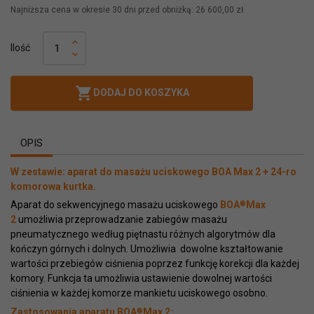
Najniższa cena w okresie 30 dni przed obniżką:
26 600,00 zł
keyboard_arrow_up
Ilość
keyboard_arrow_down

DODAJ DO KOSZYKA
OPIS
W zestawie: aparat do masażu uciskowego BOA Max 2 + 24-ro
komorowa kurtka.
®
Aparat do sekwencyjnego masażu uciskowego
BOA
Max
2
umożliwia przeprowadzanie zabiegów masażu
pneumatycznego według piętnastu różnych algorytmów dla
kończyn górnych i dolnych. Umożliwia dowolne kształtowanie
wartości przebiegów ciśnienia poprzez funkcję korekcji dla każdej
komory. Funkcja ta umożliwia ustawienie dowolnej wartości
ciśnienia w każdej komorze mankietu uciskowego osobno.
®
Zastosowania aparatu BOA
Max 2: