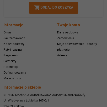

DODAJ DO KOSZYKA
Informacje
Twoje konto
O nas
Dane osobowe
Jak zamawiać?
Zamówienia
Koszt dostawy
Moje pokwitowania - korekty
Raty i leasing
płatności
Regulamin
Adresy
Partnerzy
Referencje
Dofinansowania
Mapa strony
Informacje o sklepie
BITMED SPÓŁKA Z OGRANICZONĄ ODPOWIEDZIALNOŚCIĄ
Ul. Władysława Łokietka 165 C/1
31-263
Kraków