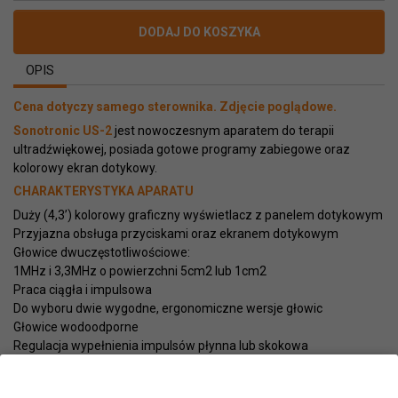
DODAJ DO KOSZYKA
OPIS
Cena dotyczy samego sterownika. Zdjęcie poglądowe.
Sonotronic US-2
jest nowoczesnym aparatem do terapii
ultradźwiękowej, posiada gotowe programy zabiegowe oraz
kolorowy ekran dotykowy.
CHARAKTERYSTYKA APARATU
Duży (4,3’) kolorowy graficzny wyświetlacz z panelem dotykowym
Przyjazna obsługa przyciskami oraz ekranem dotykowym
Głowice dwuczęstotliwościowe:
1MHz i 3,3MHz o powierzchni 5cm2 lub 1cm2
Praca ciągła i impulsowa
Do wyboru dwie wygodne, ergonomiczne wersje głowic
Głowice wodoodporne
Regulacja wypełnienia impulsów płynna lub skokowa
Sygnalizacja świetlna i dźwiękowa sprzęgania głowicy z
pacjentem