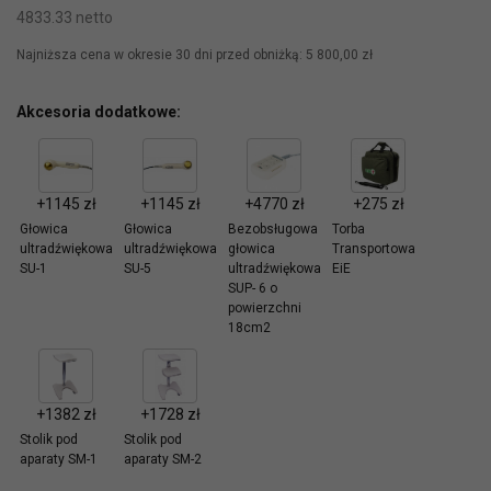
4833.33 netto
Najniższa cena w okresie 30 dni przed obniżką:
5 800,00 zł
Akcesoria dodatkowe:
+1145 zł
+1145 zł
+4770 zł
+275 zł
Głowica
Głowica
Bezobsługowa
Torba
ultradźwiękowa
ultradźwiękowa
głowica
Transportowa
SU-1
SU-5
ultradźwiękowa
EiE
SUP- 6 o
powierzchni
18cm2
+1382 zł
+1728 zł
Stolik pod
Stolik pod
aparaty SM-1
aparaty SM-2