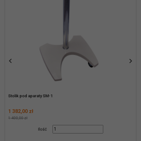


Stolik pod aparaty SM-1
Cena
Normalna cena
1 382,00 zł
1 400,00 zł
Ilość