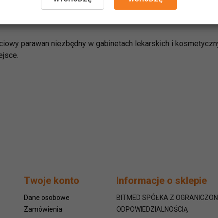
iowy parawan niezbędny w gabinetach lekarskich i kosmetyczny
ejsce.
Twoje konto
Informacje o sklepie
Dane osobowe
BITMED SPÓŁKA Z OGRANICZO
Zamówienia
ODPOWIEDZIALNOŚCIĄ