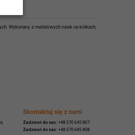
ch. Wykonany z metalowych rurek na kółkach,
Skontaktuj się z nami
NĄ
Zadzwoń do nas:
+48 570 645 807
Zadzwoń do nas:
+48 570 645 808