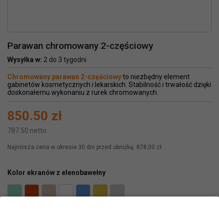
Parawan chromowany 2-częściowy
Wysyłka w:
2 do 3 tygodni
Chromowany parawan 2-częściowy
to niezbędny element
gabinetów kosmetycznych i lekarskich. Stabilność i trwałość dzięki
doskonałemu wykonaniu z rurek chromowanych.
850.50 zł
787.50 netto
Najniższa cena w okresie 30 dni przed obniżką:
878,00 zł
Kolor ekranów z elenobawełny
01
02
03
04
05
06
07