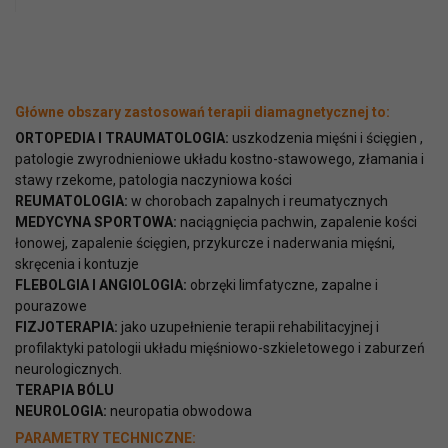
Główne obszary zastosowań terapii diamagnetycznej to:
ORTOPEDIA I TRAUMATOLOGIA:
uszkodzenia mięśni i ścięgien ,
patologie zwyrodnieniowe układu kostno-stawowego, złamania i
stawy rzekome, patologia naczyniowa kości
REUMATOLOGIA:
w chorobach zapalnych i reumatycznych
MEDYCYNA SPORTOWA:
naciągnięcia pachwin, zapalenie kości
łonowej, zapalenie ścięgien, przykurcze i naderwania mięśni,
skręcenia i kontuzje
FLEBOLGIA I ANGIOLOGIA:
obrzęki limfatyczne, zapalne i
pourazowe
FIZJOTERAPIA:
jako uzupełnienie terapii rehabilitacyjnej i
profilaktyki patologii układu mięśniowo-szkieletowego i zaburzeń
neurologicznych.
TERAPIA BÓLU
NEUROLOGIA:
neuropatia obwodowa
PARAMETRY TECHNICZNE: