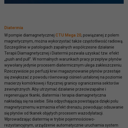
Diatermia
W pompie diamagnetycznej
CTU Mega 20
, powiązanej z polem
magnetycznym, można wykorzystać także częstotliwość radiową.
Szczególnie w patologiach zapalnych współczesne działanie
Terapii Diamagnetycznej i Diatermii pozwala uzyskać tzw. efekt
„push and pull”. W normalnych warunkach pracy przepływ płynów
wywołany jedynie procesem diatermicznym ulega zakleszczeniu.
Rzeczywiście po perfuzji krwi magazynowanie płynów przestaje
się zwiększać z powodu równowagi ciśnień ustalonej na poziomie
macierzy komórkowej i fizycznej granicy ograniczenia sektorów
zewnętrznych. Aby utrzymać działanie przeciwzapalne i
regenerujące tkanki, diatermia i terapia diamagnetyczna
nakładają się na siebie. Siła odpychająca powstająca dzięki polu
magnetycznemu wzmacnia efekt drenażu, powodując odsuwanie
się płynów od tkanek objętych procesem wazodylatacji.
Wprowadzając diatermię w trybie pojemnościowo-
rezystancyjnym, urządzenie automatycznie uruchamia system