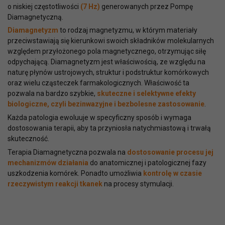
o niskiej częstotliwości
(7 Hz)
generowanych przez Pompę
Diamagnetyczną.
Diamagnetyzm
to rodzaj magnetyzmu, w którym materiały
przeciwstawiają się kierunkowi swoich składników molekularnych
względem przyłożonego pola magnetycznego, otrzymując siłę
odpychającą. Diamagnetyzm jest właściwością, ze względu na
naturę płynów ustrojowych, struktur i podstruktur komórkowych
oraz wielu cząsteczek farmakologicznych. Właściwość ta
pozwala na bardzo szybkie,
skuteczne i selektywne efekty
biologiczne, czyli bezinwazyjne i bezbolesne zastosowanie
.
Każda patologia ewoluuje w specyficzny sposób i wymaga
dostosowania terapii, aby ta przyniosła natychmiastową i trwałą
skuteczność.
Terapia Diamagnetyczna pozwala na
dostosowanie procesu jej
mechanizmów działania
do anatomicznej i patologicznej fazy
uszkodzenia komórek. Ponadto umożliwia
kontrolę w czasie
rzeczywistym reakcji tkanek
na procesy stymulacji.