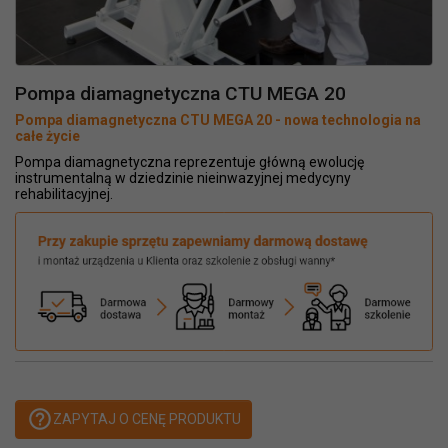
Pompa diamagnetyczna CTU MEGA 20
Pompa diamagnetyczna CTU MEGA 20 - nowa technologia na
całe życie
Pompa diamagnetyczna reprezentuje główną ewolucję
instrumentalną w dziedzinie nieinwazyjnej medycyny
rehabilitacyjnej.
help_outline
ZAPYTAJ O CENĘ PRODUKTU