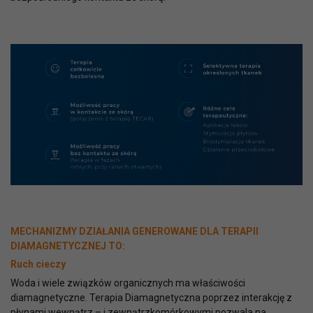
MECHANIZMY DZIAŁANIA GENEROWANE DLA TERAPII
DIAMAGNETYCZNEJ TO:
Ruch cieczy
Woda i wiele związków organicznych ma właściwości
diamagnetyczne. Terapia Diamagnetyczna poprzez interakcję z
płynami wewnątrz – i zewnątrzkomórkowymi pozwala na