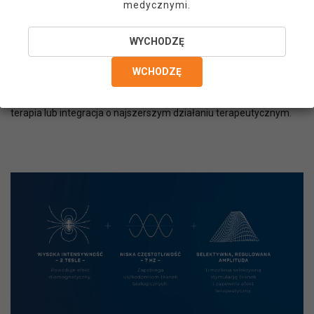
medycznymi.
Pole magnetyczne ma istotne działanie przeciwbólowe i
przeciwzapalne. Dzięki Terapii Diamagnetycznej możliwe jest
uzyskanie takiego efektu, który będzie działał w sposób
WYCHODZĘ
ukierunkowany na nerwowe receptory bólowe, dzięki
zastosowaniu określonych częstotliwości stymulacji elektrycznej.
WCHODZĘ
Działanie kontrolujące ból ma również zastosowanie w leczeniu
punktów spustowych i może być stosowane jako samodzielna
terapia lub integracja o najszerszym działaniu terapeutycznym.