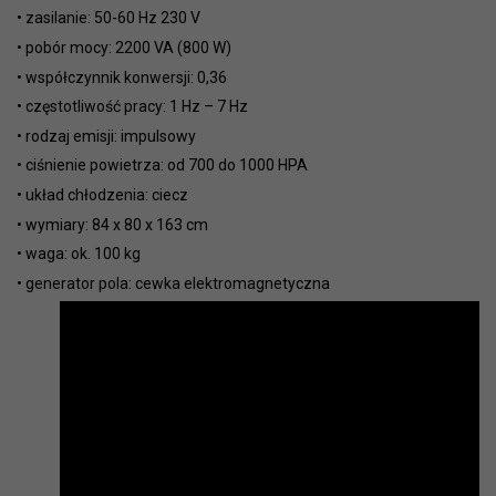
•
zasilanie: 50-60 Hz 230 V
•
pobór mocy: 2200 VA (800 W)
•
współczynnik konwersji: 0,36
•
częstotliwość pracy: 1 Hz – 7 Hz
•
rodzaj emisji: impulsowy
•
ciśnienie powietrza: od 700 do 1000 HPA
•
układ chłodzenia: ciecz
•
wymiary: 84 x 80 x 163 cm
•
waga: ok. 100 kg
•
generator pola: cewka elektromagnetyczna