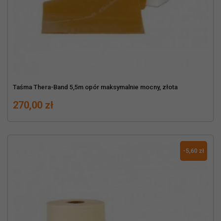
Taśma Thera-Band 5,5m opór maksymalnie mocny, złota
Cena
270,00 zł
-5,60 zł