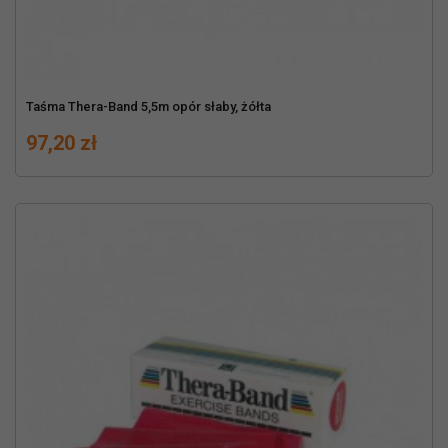
Taśma Thera-Band 5,5m opór słaby, żółta
Cena
97,20 zł