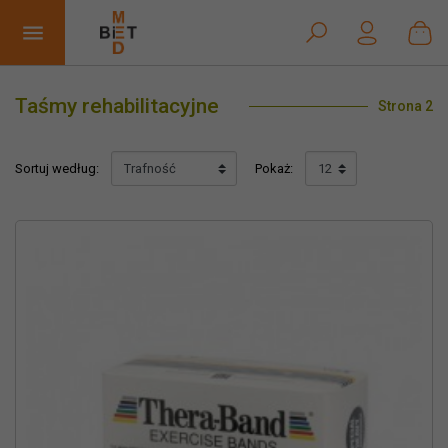


Taśmy rehabilitacyjne
Strona 2
Sortuj według:
Pokaż: