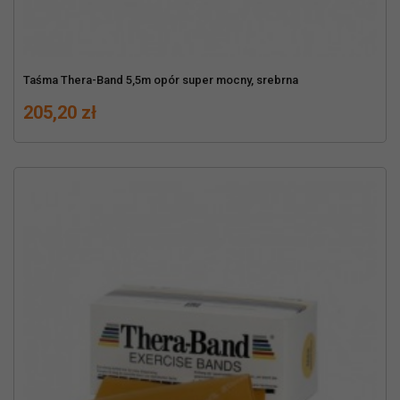
Taśma Thera-Band 5,5m opór super mocny, srebrna
Cena
205,20 zł