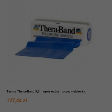
Taśma Thera-Band 5,5m opór extra mocny, niebieska
Cena
127,44 zł