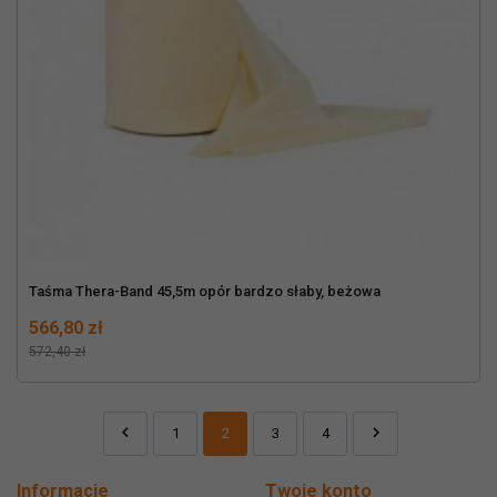
Taśma Thera-Band 45,5m opór bardzo słaby, beżowa
Cena
Normalna cena
566,80 zł
572,40 zł


1
2
3
4
Poprzedni
Dalej
Informacje
Twoje konto