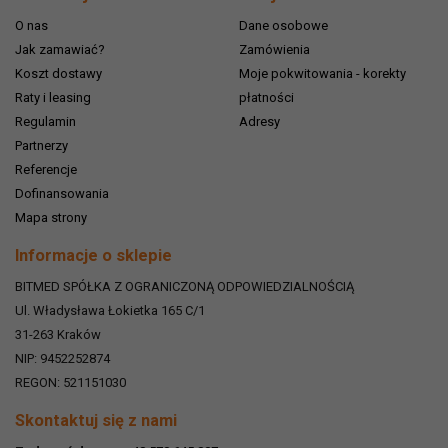
O nas
Dane osobowe
Jak zamawiać?
Zamówienia
Koszt dostawy
Moje pokwitowania - korekty
Raty i leasing
płatności
Regulamin
Adresy
Partnerzy
Referencje
Dofinansowania
Mapa strony
Informacje o sklepie
BITMED SPÓŁKA Z OGRANICZONĄ ODPOWIEDZIALNOŚCIĄ
Ul. Władysława Łokietka 165 C/1
31-263
Kraków
NIP: 9452252874
REGON: 521151030
Skontaktuj się z nami