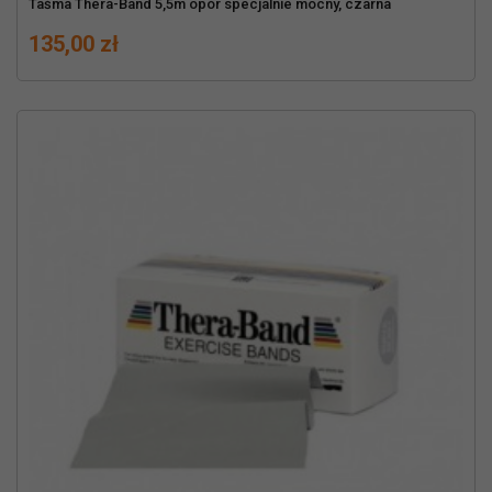
Taśma Thera-Band 5,5m opór specjalnie mocny, czarna
Cena
135,00 zł