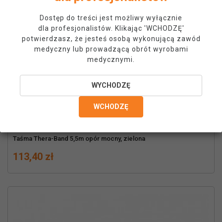
Dostęp do treści jest możliwy wyłącznie
dla profesjonalistów. Klikając 'WCHODZĘ'
potwierdzasz, że jesteś osobą wykonującą zawód
medyczny lub prowadzącą obrót wyrobami
medycznymi.
WYCHODZĘ
WCHODZĘ
Taśma Thera-Band 5,5m opór mocny, zielona
Cena
113,40 zł