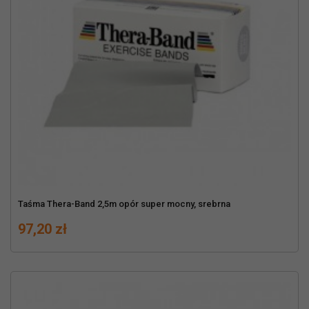
Taśma Thera-Band 2,5m opór super mocny, srebrna
Cena
97,20 zł